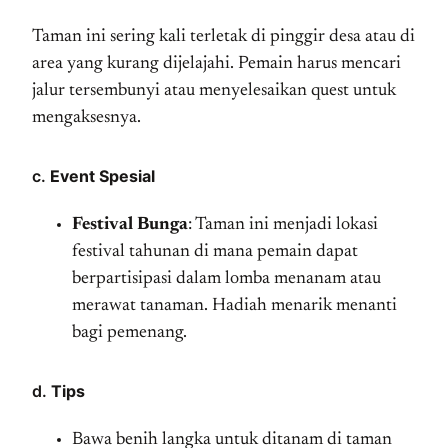
Taman ini sering kali terletak di pinggir desa atau di
area yang kurang dijelajahi. Pemain harus mencari
jalur tersembunyi atau menyelesaikan quest untuk
mengaksesnya.
c.
Event Spesial
Festival Bunga
: Taman ini menjadi lokasi
festival tahunan di mana pemain dapat
berpartisipasi dalam lomba menanam atau
merawat tanaman. Hadiah menarik menanti
bagi pemenang.
d.
Tips
Bawa benih langka untuk ditanam di taman