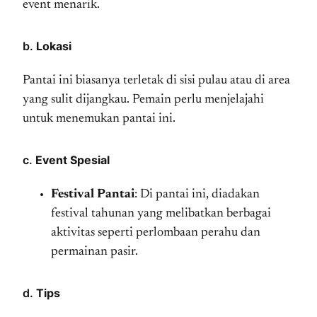
event menarik.
b.
Lokasi
Pantai ini biasanya terletak di sisi pulau atau di area
yang sulit dijangkau. Pemain perlu menjelajahi
untuk menemukan pantai ini.
c.
Event Spesial
Festival Pantai
: Di pantai ini, diadakan
festival tahunan yang melibatkan berbagai
aktivitas seperti perlombaan perahu dan
permainan pasir.
d.
Tips