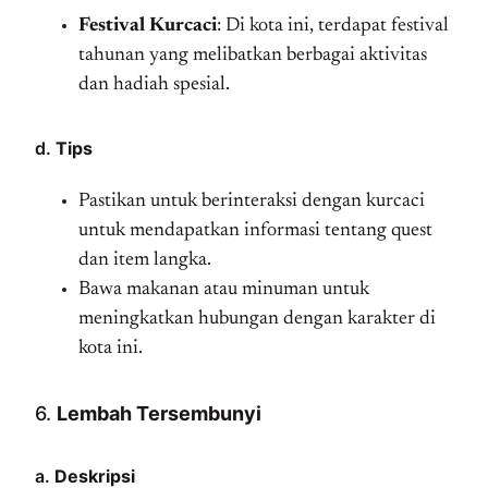
Festival Kurcaci
: Di kota ini, terdapat festival
tahunan yang melibatkan berbagai aktivitas
dan hadiah spesial.
d.
Tips
Pastikan untuk berinteraksi dengan kurcaci
untuk mendapatkan informasi tentang quest
dan item langka.
Bawa makanan atau minuman untuk
meningkatkan hubungan dengan karakter di
kota ini.
6.
Lembah Tersembunyi
a.
Deskripsi