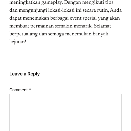
meningkatkan gameplay. Dengan mengikuti tips
dan mengunjungi lokasi-lokasi ini secara rutin, Anda
dapat menemukan berbagai event spesial yang akan
membuat permainan semakin menarik. Selamat
berpetualang dan semoga menemukan banyak
kejutan!
Leave a Reply
Comment
*