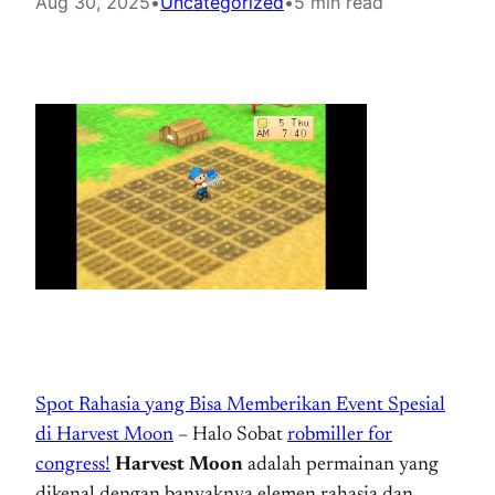
Aug 30, 2025
•
Uncategorized
•
5 min read
Spot Rahasia yang Bisa Memberikan Event Spesial
di Harvest Moon
– Halo Sobat
robmiller for
congress!
Harvest Moon
adalah permainan yang