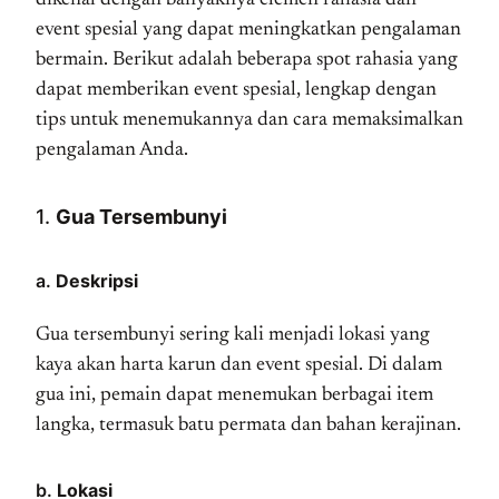
dikenal dengan banyaknya elemen rahasia dan
event spesial yang dapat meningkatkan pengalaman
bermain. Berikut adalah beberapa spot rahasia yang
dapat memberikan event spesial, lengkap dengan
tips untuk menemukannya dan cara memaksimalkan
pengalaman Anda.
1.
Gua Tersembunyi
a.
Deskripsi
Gua tersembunyi sering kali menjadi lokasi yang
kaya akan harta karun dan event spesial. Di dalam
gua ini, pemain dapat menemukan berbagai item
langka, termasuk batu permata dan bahan kerajinan.
b.
Lokasi