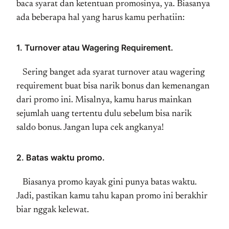
baca syarat dan ketentuan promosinya, ya. Biasanya
ada beberapa hal yang harus kamu perhatiin:
1. Turnover atau Wagering Requirement.
Sering banget ada syarat turnover atau wagering
requirement buat bisa narik bonus dan kemenangan
dari promo ini. Misalnya, kamu harus mainkan
sejumlah uang tertentu dulu sebelum bisa narik
saldo bonus. Jangan lupa cek angkanya!
2. Batas waktu promo.
Biasanya promo kayak gini punya batas waktu.
Jadi, pastikan kamu tahu kapan promo ini berakhir
biar nggak kelewat.