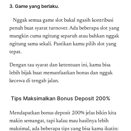
3. Game yang berlaku.
Nggak semua game slot bakal ngasih kontribusi
penuh buat syarat turnover. Ada beberapa slot yang
mungkin cuma ngitung separuh atau bahkan nggak
ngitung sama sekali. Pastikan kamu pilih slot yang
tepat.
Dengan tau syarat dan ketentuan ini, kamu bisa
lebih bijak buat memanfaatkan bonus dan nggak
kecewa di tengah jalan.
Tips Maksimalkan Bonus Deposit 200%
Mendapatkan bonus deposit 200% jelas bikin kita
makin semangat, tapi kalau mau hasilnya lebih
maksimal, ada beberapa tips yang bisa kamu ikutin: