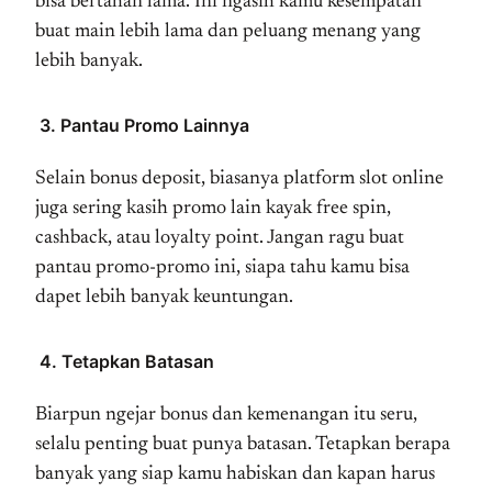
bisa bertahan lama. Ini ngasih kamu kesempatan
buat main lebih lama dan peluang menang yang
lebih banyak.
3. Pantau Promo Lainnya
Selain bonus deposit, biasanya platform slot online
juga sering kasih promo lain kayak free spin,
cashback, atau loyalty point. Jangan ragu buat
pantau promo-promo ini, siapa tahu kamu bisa
dapet lebih banyak keuntungan.
4. Tetapkan Batasan
Biarpun ngejar bonus dan kemenangan itu seru,
selalu penting buat punya batasan. Tetapkan berapa
banyak yang siap kamu habiskan dan kapan harus