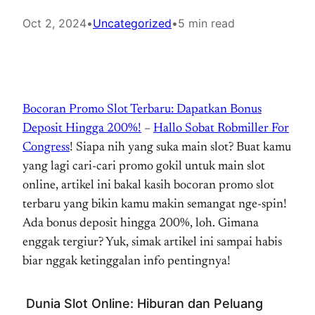
Oct 2, 2024
•
Uncategorized
•
5 min read
Bocoran Promo Slot Terbaru: Dapatkan Bonus
Deposit Hingga 200%!
–
Hallo Sobat Robmiller For
Congress
! Siapa nih yang suka main slot? Buat kamu
yang lagi cari-cari promo gokil untuk main slot
online, artikel ini bakal kasih bocoran promo slot
terbaru yang bikin kamu makin semangat nge-spin!
Ada bonus deposit hingga 200%, loh. Gimana
enggak tergiur? Yuk, simak artikel ini sampai habis
biar nggak ketinggalan info pentingnya!
Dunia Slot Online: Hiburan dan Peluang